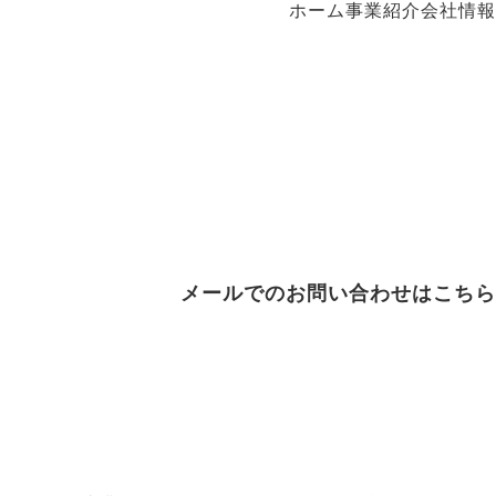
ホーム
事業紹介
会社情報
想いを込めた社名です。
私達は大きな工場・トラック・重機
社会、そして環境問題に少しでも貢献できるよう、社名にプ
メールでのお問い合わせはこちら