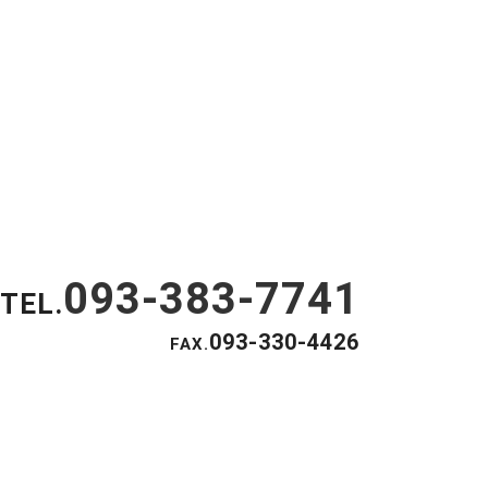
CONCEPT
be-kingとは【絶大なる影響力】という意味を持ち、
を有しておりませんが、誠心誠意全力で取り組む人材、専
ライドを持ち社員一同日々努力して参ります。
093-383-7741
TEL.
093-330-4426
FAX.